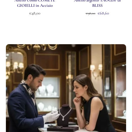
Anello Uomo COMETE
Anello argento TAOGDP di
GIOIELLI in Acciaio
BLISS
€48,00
€68,60
€98,00