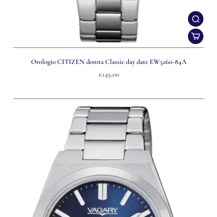
Orologio CITIZEN donna Classic day date EW3260-84A
€149,00