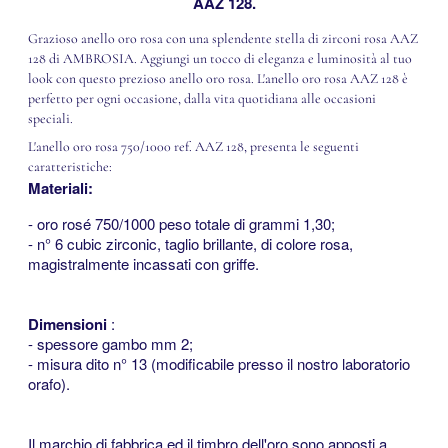
AAZ 128.
Grazioso anello oro rosa con una splendente stella di zirconi rosa AAZ
128 di AMBROSIA. Aggiungi un tocco di eleganza e luminosità al tuo
look con questo prezioso anello oro rosa. L'anello oro rosa AAZ 128 è
perfetto per ogni occasione, dalla vita quotidiana alle occasioni
speciali.
L'anello oro rosa 750/1000 ref. AAZ 128, presenta le seguenti
caratteristiche:
Materiali:
- oro rosé 750/1000 peso totale di grammi 1,30;
- n° 6 cubic zirconic, taglio brillante, di colore rosa,
magistralmente incassati con griffe.
<<
Dimensioni
:
- spessore gambo mm 2;
- misura dito n° 13 (modificabile presso il nostro laboratorio
orafo).
<<
Il marchio di fabbrica ed il timbro dell'oro sono apposti a