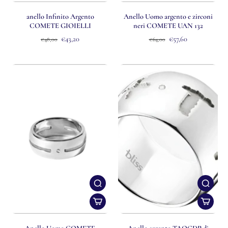
anello Infinito Argento
Anello Uomo argento e zirconi
COMETE GIOIELLI
neri COMETE UAN 132
€43,20
€57,60
€48,00
€64,00