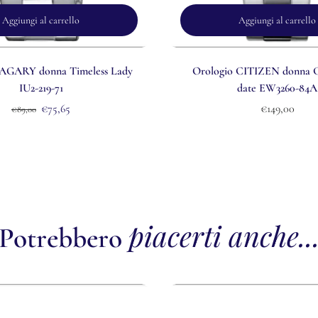
Aggiungi al carrello
Aggiungi al carrello
VAGARY donna Timeless Lady
Orologio CITIZEN donna Cl
IU2-219-71
date EW3260-84A
€75,65
€149,00
€89,00
piacerti anche..
Potrebbero