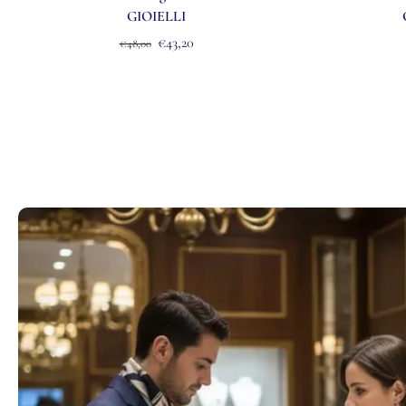
GIOIELLI
€43,20
€48,00