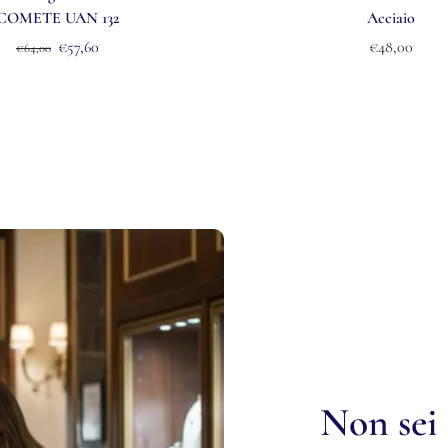
COMETE UAN 132
Acciaio
€57,60
€48,00
€64,00
Non sei 