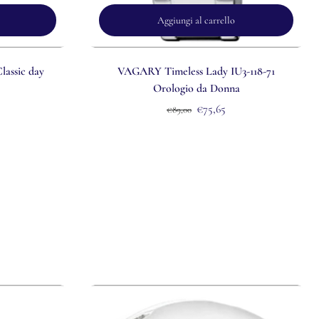
Aggiungi al carrello
assic day
VAGARY Timeless Lady IU3-118-71
Orologio da Donna
€75,65
€89,00
.