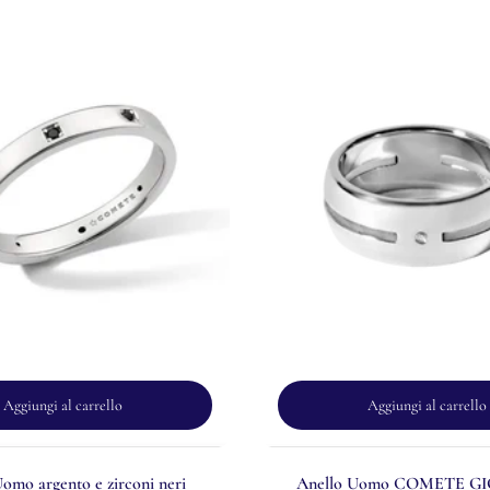
Aggiungi al carrello
Aggiungi al carrello
omo argento e zirconi neri
Anello Uomo COMETE GIO