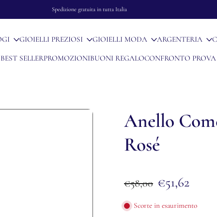
Spedizione gratuita in tutta Italia
OGI
GIOIELLI PREZIOSI
GIOIELLI MODA
ARGENTERIA
C
BEST SELLER
PROMOZIONI
BUONI REGALO
CONFRONTO PROVA
Anello Com
Rosé
€51,62
€58,00
Scorte in esaurimento