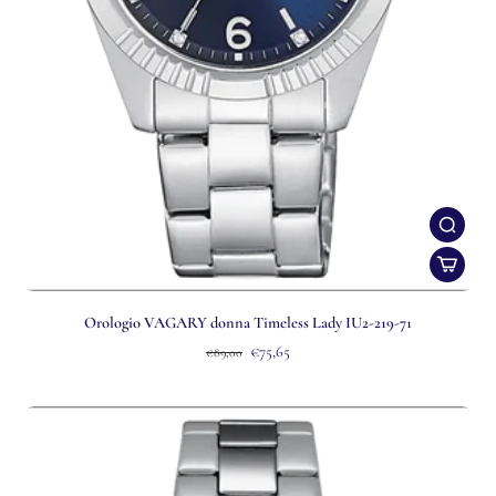
Orologio VAGARY donna Timeless Lady IU2-219-71
€75,65
€89,00