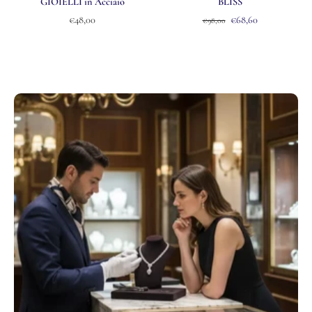
GIOIELLI in Acciaio
BLISS
€48,00
€68,60
€98,00