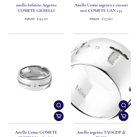
anello Infinito Argento
Anello Uomo argento e zirconi
COMETE GIOIELLI
neri COMETE UAN 132
€43,20
€57,60
€48,00
€64,00
Anello Uomo COMETE
Anello argento TAOGDP di