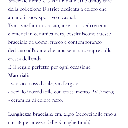
Bracciale uomo COMETE dallo stile dandy chic
della collezione District dedicata a coloro che
amano il look sportivo e casual.
Tanti anellini in acciaio, inseriti tra altrettanti
elementi in ceramica nera, costituiscono questo
bracciale da uomo, fresco e contemporaneo
dedicato all'uomo che ama sentirsi sempre sulla
cresta dell'onda.
E' il regalo perfetto per ogni occasione.
Materiali
:
- acciaio inossidabile, anallergico;
- acciaio inossidabile con trattamento PVD nero;
- ceramica di colore nero.
Lunghezza bracciale
: cm. 21,00 (
accorciabile fino a
cm. 18 per mezzo delle 6 maglie finali).