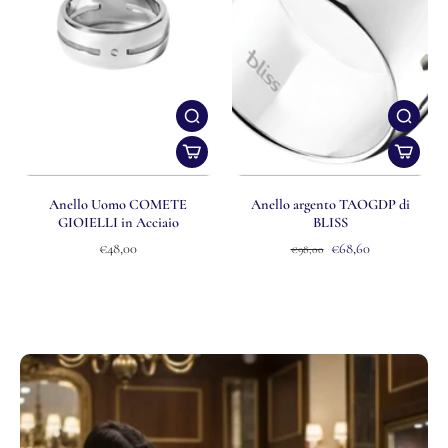
Anello Uomo COMETE
Anello argento TAOGDP di
GIOIELLI in Acciaio
BLISS
€48,00
€68,60
€98,00