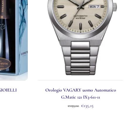
GIOIELLI
Orologio VAGARY uomo Automatico
G.Matic 121 IX3-611-11
€135,15
€159,00