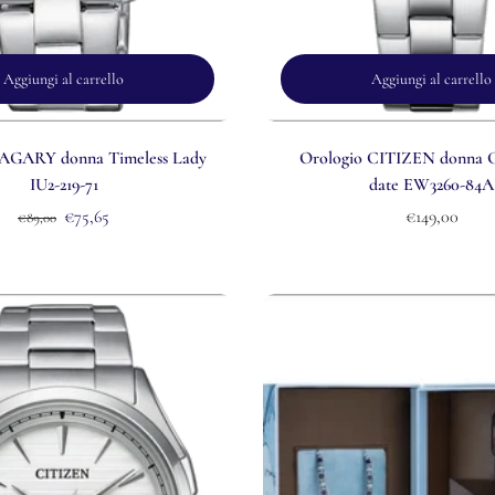
Aggiungi al carrello
Aggiungi al carrello
VAGARY donna Timeless Lady
Orologio CITIZEN donna Cl
IU2-219-71
date EW3260-84A
€75,65
€149,00
€89,00