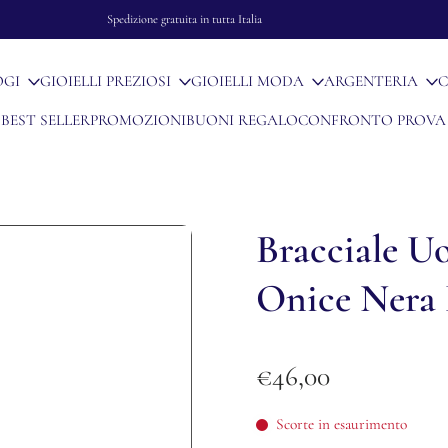
Spedizione gratuita in tutta Italia
OGI
GIOIELLI PREZIOSI
GIOIELLI MODA
ARGENTERIA
C
BEST SELLER
PROMOZIONI
BUONI REGALO
CONFRONTO PROVA
Bracciale 
Onice Nera 
€46,00
Scorte in esaurimento