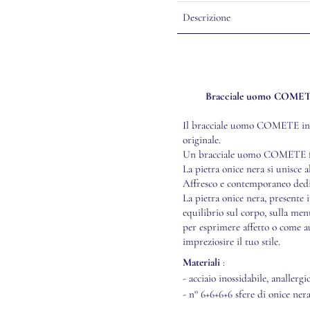
Descrizione
Bracciale uomo COMETE a
Il bracciale uomo COMETE in ac
originale.
Un bracciale uomo COMETE fac
La pietra onice nera si unisce a
Affresco e contemporaneo dedic
La pietra onice nera, present
equilibrio sul corpo, sulla ment
per esprimere affetto o come 
impreziosire il tuo stile.
Materiali
:
- acciaio inossidabile, anallergi
- n° 6+6+6+6 sfere di onice nera