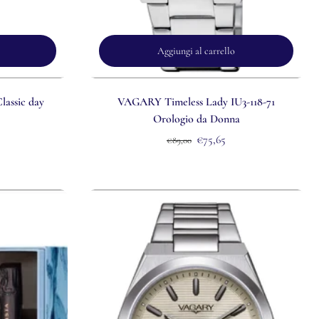
Aggiungi al carrello
assic day
VAGARY Timeless Lady IU3-118-71
Orologio da Donna
€75,65
€89,00