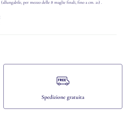
 (allungabile, per mezzo delle 8 maglie finali, fino a cm. 21) .
I
I
Spedizione gratuita