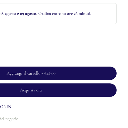
08 agosto e 09 agosto.
Ordina entro
10 ore 26 minuti
.
Aggiungi al carrello
-
€46,00
Acquista ora
ONINI
del negozio