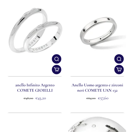
anello Infinito Argento
Anello Uomo argento e zirconi
COMETE GIOIELLI
neri COMETE UAN 132
€43,20
€57,60
€48,00
€64,00