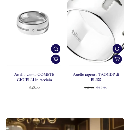
Anello Uomo COMETE
Anello argento TAOGDP di
GIOIELLI in Acciaio
BLISS
€48,00
€68,60
€98,00