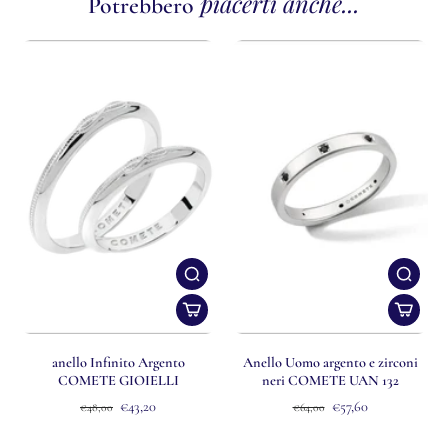
piacerti anche...
Potrebbero
anello Infinito Argento
Anello Uomo argento e zirconi
COMETE GIOIELLI
neri COMETE UAN 132
€43,20
€57,60
€48,00
€64,00