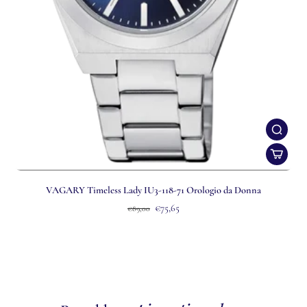
VAGARY Timeless Lady IU3-118-71 Orologio da Donna
€75,65
€89,00