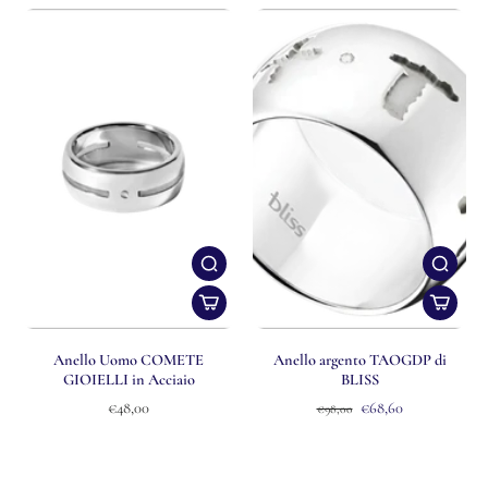
Anello Uomo COMETE
Anello argento TAOGDP di
GIOIELLI in Acciaio
BLISS
€48,00
€68,60
€98,00