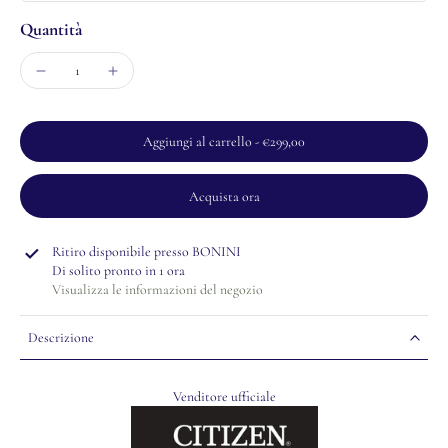
Quantità
Aggiungi al carrello
-
€299,00
Acquista ora
Ritiro disponibile presso
BONINI
Di solito pronto in 1 ora
Visualizza le informazioni del negozio
Descrizione
Venditore ufficiale