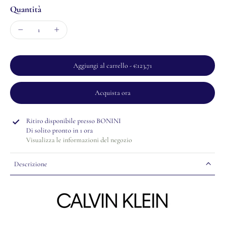
Quantità
Aggiungi al carrello
-
€123,71
Acquista ora
Ritiro disponibile presso
BONINI
Di solito pronto in 1 ora
Visualizza le informazioni del negozio
Descrizione