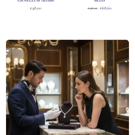
GIOIELLI in Acciaio
BLISS
€48,00
€68,60
€98,00