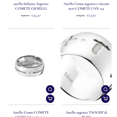
anello Infinito Argento
Anello Uomo argento e zirconi
COMETE GIOIELLI
neri COMETE UAN 132
€43,20
€57,60
€48,00
€64,00
Anello Uomo COMETE
Anello argento TAOGDP di