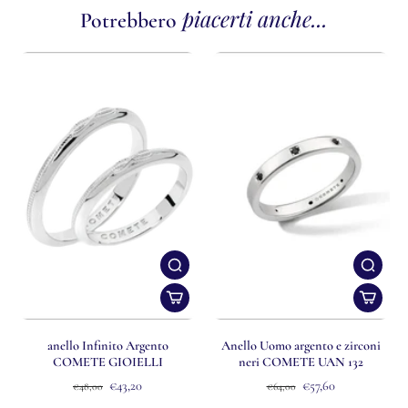
piacerti anche...
Potrebbero
anello Infinito Argento
Anello Uomo argento e zirconi
COMETE GIOIELLI
neri COMETE UAN 132
€43,20
€57,60
€48,00
€64,00