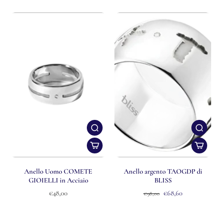
Anello Uomo COMETE
Anello argento TAOGDP di
GIOIELLI in Acciaio
BLISS
€48,00
€68,60
€98,00