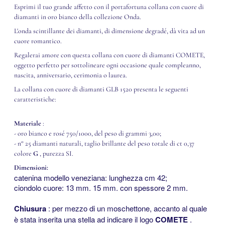
Esprimi il tuo grande affetto con il portafortuna collana con cuore di
diamanti in oro bianco della collezione Onda.
L'onda scintillante dei diamanti, di dimensione degradé, dà vita ad un
cuore romantico.
Regalerai amore con questa collana con cuore di diamanti COMETE,
oggetto perfetto per sottolineare ogni occasione quale compleanno,
nascita, anniversario, cerimonia o laurea.
La collana con cuore di diamanti GLB 1520 presenta le seguenti
caratteristiche:
Materiale
:
- oro bianco e rosé 750/1000, del peso di grammi 3,00;
- n° 25 diamanti naturali, taglio brillante del peso totale di ct 0,37
colore
G
, purezza SI.
Dimensioni:
catenina modello veneziana: lunghezza cm 42;
ciondolo cuore: 13 mm.
15 mm.
con spessore 2 mm.
<<<
Chiusura
: per mezzo di un moschettone, accanto al quale
è stata inserita una stella ad indicare il logo
COMETE
.