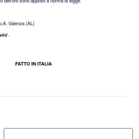
olo dell'oro sono apposti a norma di legge.
.A. Valenza (AL)
vini
.
FATTO IN ITALIA