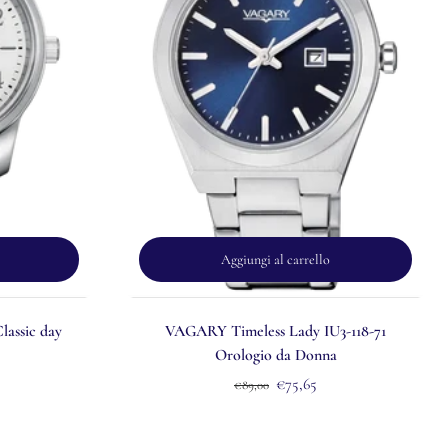
Aggiungi al carrello
assic day
VAGARY Timeless Lady IU3-118-71
Orologio da Donna
€75,65
€89,00