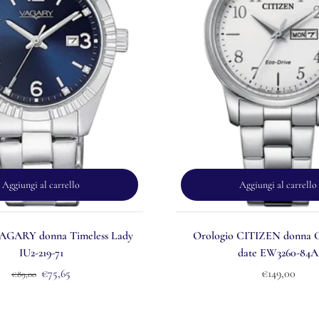
Aggiungi al carrello
Aggiungi al carrello
VAGARY donna Timeless Lady
Orologio CITIZEN donna Cl
IU2-219-71
date EW3260-84A
€75,65
€149,00
€89,00