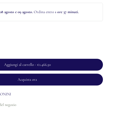
08 agosto e 09 agosto.
Ordina entro
1 ore 37 minuti
.
Aggiungi al carrello
-
€1.466,50
Acquista ora
ONINI
del negozio