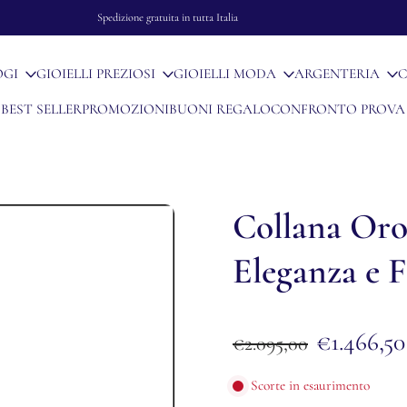
Spedizione gratuita in tutta Italia
OGI
GIOIELLI PREZIOSI
GIOIELLI MODA
ARGENTERIA
C
BEST SELLER
PROMOZIONI
BUONI REGALO
CONFRONTO PROVA
Collana Oro
Eleganza e 
€1.466,50
€2.095,00
Scorte in esaurimento