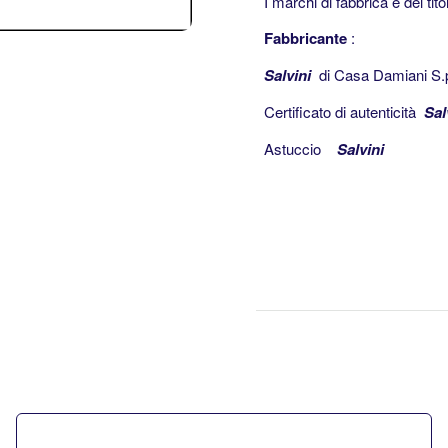
I marchi di fabbrica e del tit
Fabbricante
:
Salvini
di Casa Damiani S.p
Certificato di autenticità
Sal
Astuccio
Salvini