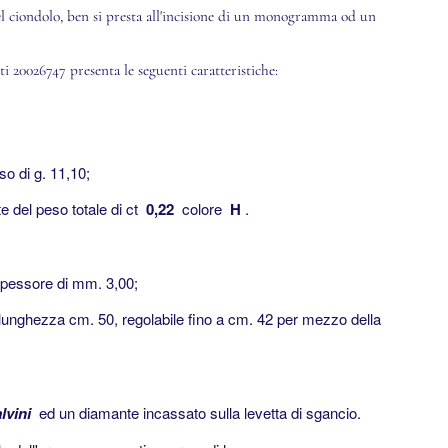
 del ciondolo, ben si presta all'incisione di un monogramma od un
i 20026747 presenta le seguenti caratteristiche:
so di g.
11,10;
nte del peso totale di ct
0,22
colore
H
.
spessore di mm.
3,00;
i lunghezza cm.
50, regolabile fino a cm.
42 per mezzo della
lvini
ed un diamante incassato sulla levetta di sgancio.