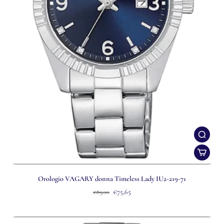
Orologio VAGARY donna Timeless Lady IU2-219-71
€75,65
€89,00