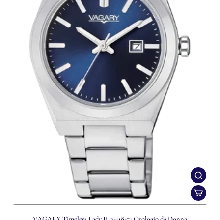
VAGARY Timeless Lady IU3-118-71 Orologio da Donna