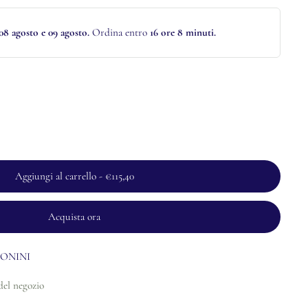
08 agosto e 09 agosto.
Ordina entro
16 ore 8 minuti
.
Aggiungi al carrello
-
€115,40
Acquista ora
ONINI
del negozio