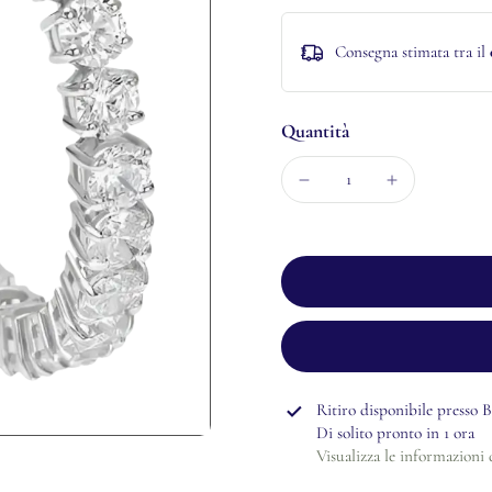
Consegna stimata tra il
Quantità
Ritiro disponibile presso
B
Di solito pronto in 1 ora
Visualizza le informazioni 