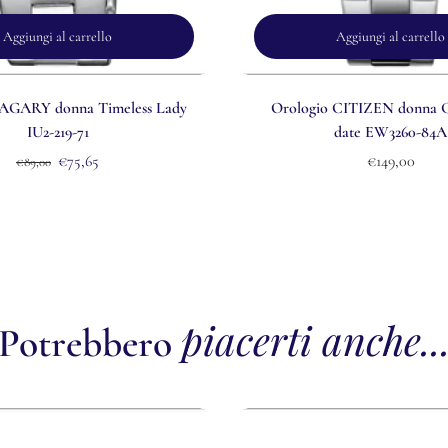
Aggiungi al carrello
Aggiungi al carrello
VAGARY donna Timeless Lady
Orologio CITIZEN donna Cl
IU2-219-71
date EW3260-84A
€75,65
€149,00
€89,00
piacerti anche..
Potrebbero