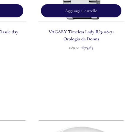
Aggiungi al carrello
assic day
VAGARY Timeless Lady IU3-118-71
Orologio da Donna
€75,65
€89,00
.