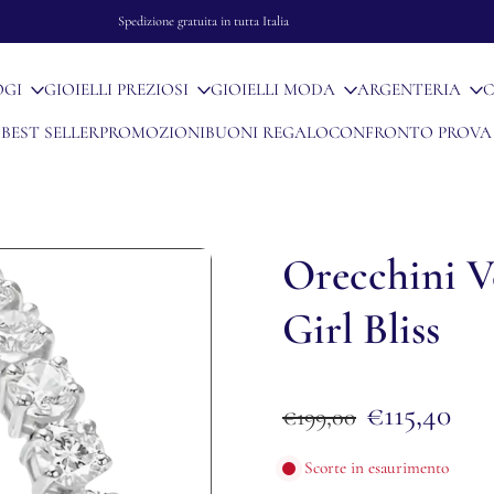
Spedizione gratuita in tutta Italia
OGI
GIOIELLI PREZIOSI
GIOIELLI MODA
ARGENTERIA
C
BEST SELLER
PROMOZIONI
BUONI REGALO
CONFRONTO PROVA
Orecchini V
Girl Bliss
€115,40
€199,00
Scorte in esaurimento