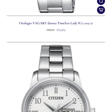
Orologio VAGARY donna Timeless Lady IU2-219-71
€75,65
€89,00