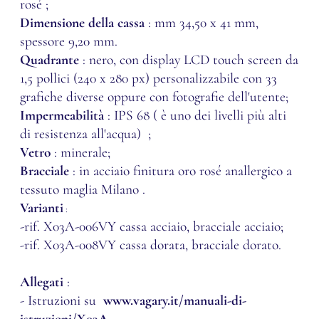
rosé
;
Dimensione della cassa
:
mm 34,50 x 41 mm,
spessore 9,20 mm
.
Quadrante
: nero, con display LCD touch screen da
1,5 pollici (240 x 280 px) personalizzabile con 33
grafiche diverse oppure con fotografie dell'utente;
Impermeabilità
: IPS 68 (
è uno dei livelli più alti
di resistenza all'acqua)
;
Vetro
: minerale;
Bracciale
:
in acciaio finitura oro rosé anallergico a
tessuto maglia Milano
.
Varianti
:
-rif. X03A-006VY cassa acciaio, bracciale acciaio;
-rif. X03A-008VY cassa dorata, bracciale dorato
.
.
Allegati
:
- Istruzioni su
www.vagary.it/manuali-di-