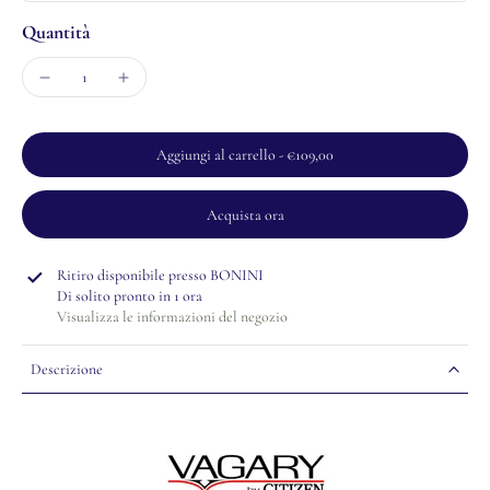
Quantità
Aggiungi al carrello
-
€109,00
Acquista ora
Ritiro disponibile presso
BONINI
Di solito pronto in 1 ora
Visualizza le informazioni del negozio
Descrizione