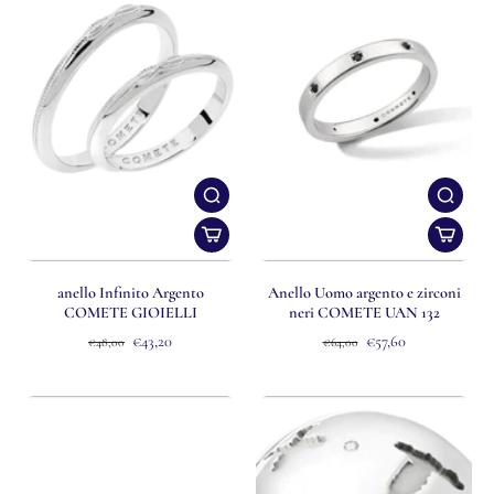
anello Infinito Argento
Anello Uomo argento e zirconi
COMETE GIOIELLI
neri COMETE UAN 132
€43,20
€57,60
€48,00
€64,00